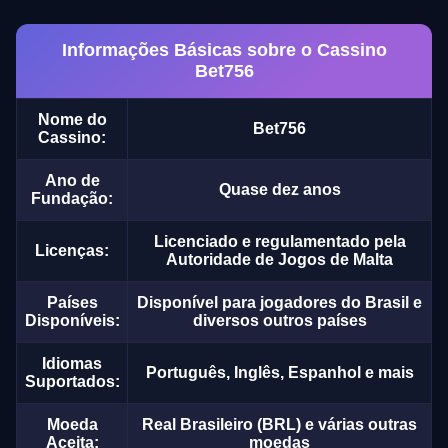
Informações Básicas sobre o Cassino
Bet756
Nome do
Bet756
Cassino:
Ano de
Quase dez anos
Fundação:
Licenciado e regulamentado pela
Licenças:
Autoridade de Jogos de Malta
Países
Disponível para jogadores do Brasil e
Disponíveis:
diversos outros países
Idiomas
Português, Inglês, Espanhol e mais
Suportados:
Moeda
Real Brasileiro (BRL) e várias outras
Aceita:
moedas