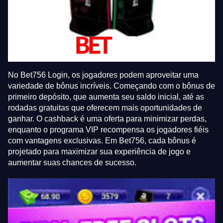
No Bet756 Login, os jogadores podem aproveitar uma
variedade de bônus incríveis. Começando com o bônus de
primeiro depósito, que aumenta seu saldo inicial, até as
rodadas gratuitas que oferecem mais oportunidades de
ganhar. O cashback é uma oferta para minimizar perdas,
enquanto o programa VIP recompensa os jogadores fiéis
com vantagens exclusivas. Em Bet756, cada bônus é
projetado para maximizar sua experiência de jogo e
aumentar suas chances de sucesso.