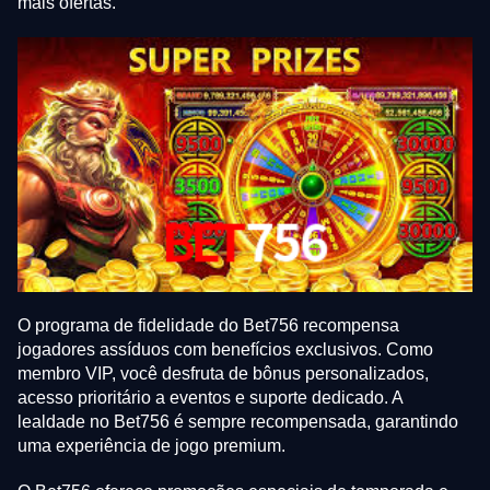
mais ofertas.
O programa de fidelidade do Bet756 recompensa
jogadores assíduos com benefícios exclusivos. Como
membro VIP, você desfruta de bônus personalizados,
acesso prioritário a eventos e suporte dedicado. A
lealdade no Bet756 é sempre recompensada, garantindo
uma experiência de jogo premium.