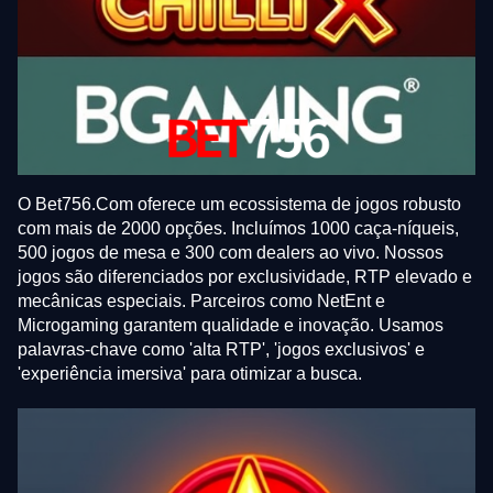
O Bet756.Com oferece um ecossistema de jogos robusto
com mais de 2000 opções. Incluímos 1000 caça-níqueis,
500 jogos de mesa e 300 com dealers ao vivo. Nossos
jogos são diferenciados por exclusividade, RTP elevado e
mecânicas especiais. Parceiros como NetEnt e
Microgaming garantem qualidade e inovação. Usamos
palavras-chave como 'alta RTP', 'jogos exclusivos' e
'experiência imersiva' para otimizar a busca.