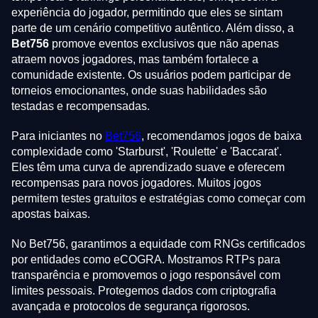
experiência do jogador, permitindo que eles se sintam
parte de um cenário competitivo autêntico. Além disso, a
Bet756
promove eventos exclusivos que não apenas
atraem novos jogadores, mas também fortalece a
comunidade existente. Os usuários podem participar de
torneios emocionantes, onde suas habilidades são
testadas e recompensadas.
Para iniciantes no
Bet756
, recomendamos jogos de baixa
complexidade como 'Starburst', 'Roulette' e 'Baccarat'.
Eles têm uma curva de aprendizado suave e oferecem
recompensas para novos jogadores. Muitos jogos
permitem testes gratuitos e estratégias como começar com
apostas baixas.
No Bet756, garantimos a equidade com RNGs certificados
por entidades como eCOGRA. Mostramos RTPs para
transparência e promovemos o jogo responsável com
limites pessoais. Protegemos dados com criptografia
avançada e protocolos de segurança rigorosos.