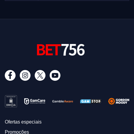
Ofertas especiais
Promoções