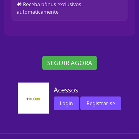
🎁 Receba bônus exclusivos
automaticamente
SEGUIR AGORA
Acessos
Login
Registrar-se