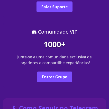
Falar Suporte
👥 Comunidade VIP
1000+
Junte-se a uma comunidade exclusiva de
jogadores e compartilhe experiências!
Entrar Grupo
📱 Como Seguir no Telegram