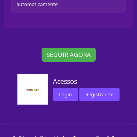
automaticamente
SEGUIR AGORA
Acessos
Login
Registrar-se