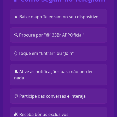
📱 Baixe o app Telegram no seu dispositivo
🔍 Procure por "@133Br APPOficial"
👆 Toque em "Entrar" ou "Join"
🔔 Ative as notificações para não perder
nada
💬 Participe das conversas e interaja
🎁 Receba bônus exclusivos