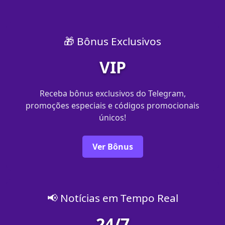
🎁 Bônus Exclusivos
VIP
Receba bônus exclusivos do Telegram,
promoções especiais e códigos promocionais
únicos!
Ver Bônus
📢 Notícias em Tempo Real
24/7