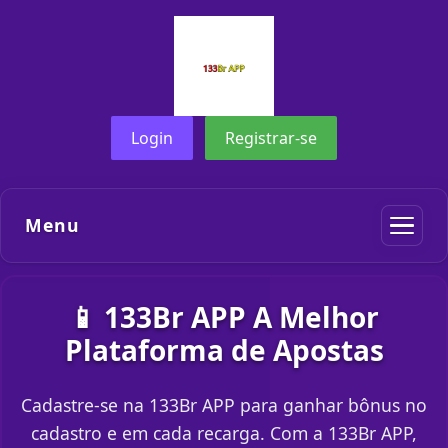
Login
Registrar-se
Menu
📱 133Br APP A Melhor
Plataforma de Apostas
Cadastre-se na 133Br APP para ganhar bônus no
cadastro e em cada recarga. Com a 133Br APP,