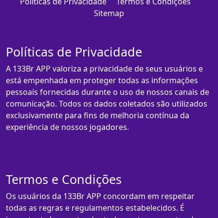
Políticas de Privacidade
Termos e Condições
Sitemap
Políticas de Privacidade
A 133Br APP valoriza a privacidade de seus usuários e
está empenhada em proteger todas as informações
pessoais fornecidas durante o uso de nossos canais de
comunicação. Todos os dados coletados são utilizados
exclusivamente para fins de melhoria contínua da
experiência de nossos jogadores.
Termos e Condições
Os usuários da 133Br APP concordam em respeitar
todas as regras e regulamentos estabelecidos. É