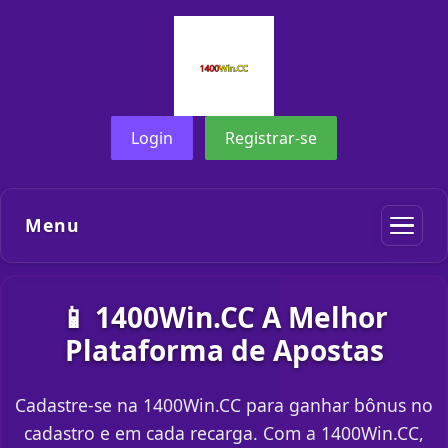
Login
Registrar-se
Menu
📱 1400Win.CC A Melhor
Plataforma de Apostas
Cadastre-se na 1400Win.CC para ganhar bônus no
cadastro e em cada recarga. Com a 1400Win.CC,