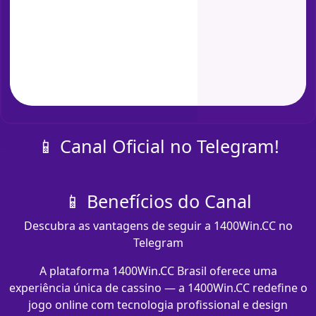
📱 Canal Oficial no Telegram!
📱 Benefícios do Canal
Descubra as vantagens de seguir a 1400Win.CC no
Telegram
A plataforma 1400Win.CC Brasil oferece uma
experiência única de cassino — a 1400Win.CC redefine o
jogo online com tecnologia profissional e design