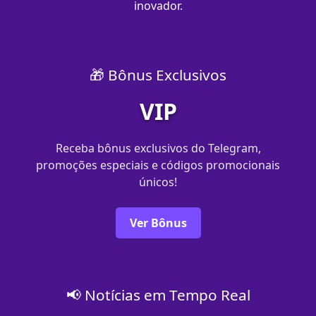
inovador.
🎁 Bônus Exclusivos
VIP
Receba bônus exclusivos do Telegram,
promoções especiais e códigos promocionais
únicos!
Ver Bônus
📢 Notícias em Tempo Real