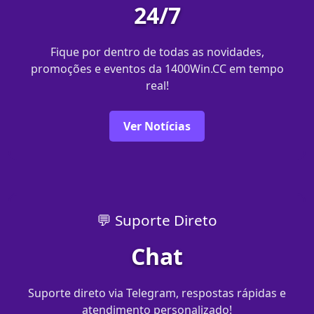
24/7
Fique por dentro de todas as novidades,
promoções e eventos da 1400Win.CC em tempo
real!
Ver Notícias
💬 Suporte Direto
Chat
Suporte direto via Telegram, respostas rápidas e
atendimento personalizado!