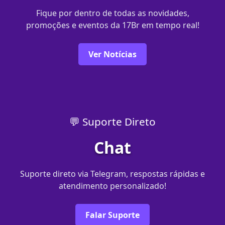
Fique por dentro de todas as novidades,
promoções e eventos da 17Br em tempo real!
Ver Notícias
💬 Suporte Direto
Chat
Suporte direto via Telegram, respostas rápidas e
atendimento personalizado!
Falar Suporte