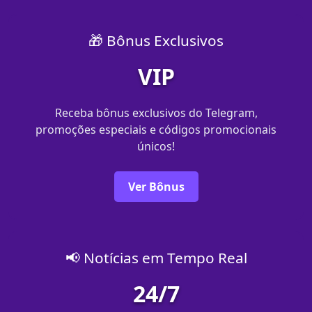
🎁 Bônus Exclusivos
VIP
Receba bônus exclusivos do Telegram,
promoções especiais e códigos promocionais
únicos!
Ver Bônus
📢 Notícias em Tempo Real
24/7