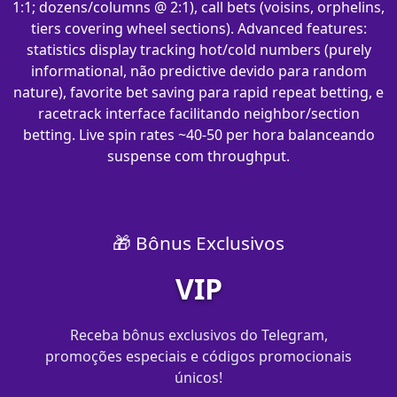
1:1; dozens/columns @ 2:1), call bets (voisins, orphelins,
tiers covering wheel sections). Advanced features:
statistics display tracking hot/cold numbers (purely
informational, não predictive devido para random
nature), favorite bet saving para rapid repeat betting, e
racetrack interface facilitando neighbor/section
betting. Live spin rates ~40-50 per hora balanceando
suspense com throughput.
🎁 Bônus Exclusivos
VIP
Receba bônus exclusivos do Telegram,
promoções especiais e códigos promocionais
únicos!