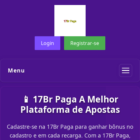
Login
Registrar-se
Menu
📱 17Br Paga A Melhor
Plataforma de Apostas
Cadastre-se na 17Br Paga para ganhar bônus no
cadastro e em cada recarga. Com a 17Br Paga,