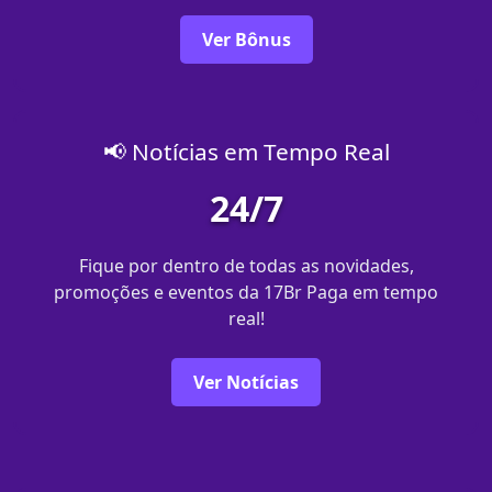
Ver Bônus
📢 Notícias em Tempo Real
24/7
Fique por dentro de todas as novidades,
promoções e eventos da 17Br Paga em tempo
real!
Ver Notícias