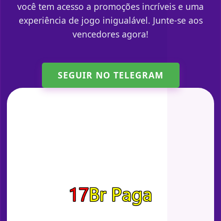
você tem acesso a promoções incríveis e uma
experiência de jogo inigualável. Junte-se aos
vencedores agora!
SEGUIR NO TELEGRAM