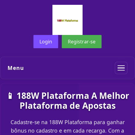
Login
Registrar-se
Menu
📱 188W Plataforma A Melhor
Plataforma de Apostas
Cadastre-se na 188W Plataforma para ganhar
bônus no cadastro e em cada recarga. Com a