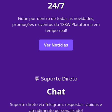
24/7
Fique por dentro de todas as novidades,
promoções e eventos da 188W Plataforma em
tempo real!
Ver Notícias
💬 Suporte Direto
Chat
Suporte direto via Telegram, respostas rápidas e
atendimento personalizado!