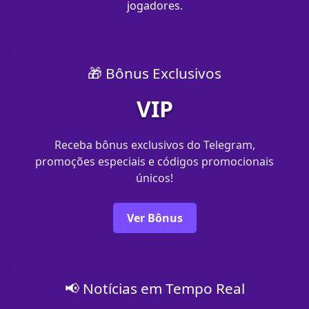
jogadores.
🎁 Bônus Exclusivos
VIP
Receba bônus exclusivos do Telegram,
promoções especiais e códigos promocionais
únicos!
Ver Bônus
📢 Notícias em Tempo Real