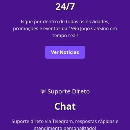
24/7
Fique por dentro de todas as novidades,
promoções e eventos da 1996 Jogo CaSSino em
tempo real!
Ver Notícias
💬 Suporte Direto
Chat
Suporte direto via Telegram, respostas rápidas e
atendimento personalizado!