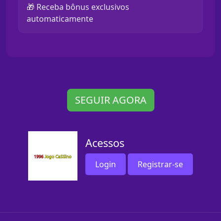
🎁 Receba bônus exclusivos
automaticamente
SEGUIR AGORA
Acessos
Login
Registrar-se