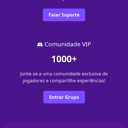
Falar Suporte
👥 Comunidade VIP
1000+
Junte-se a uma comunidade exclusiva de
jogadores e compartilhe experiências!
Entrar Grupo