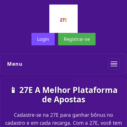
Login
Registrar-se
Menu
📱 27E A Melhor Plataforma
de Apostas
Cadastre-se na 27E para ganhar bônus no
cadastro e em cada recarga. Com a 27E, você tem