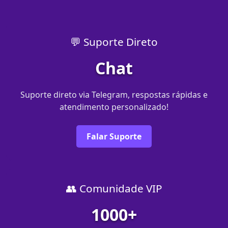
💬 Suporte Direto
Chat
Suporte direto via Telegram, respostas rápidas e
atendimento personalizado!
Falar Suporte
👥 Comunidade VIP
1000+