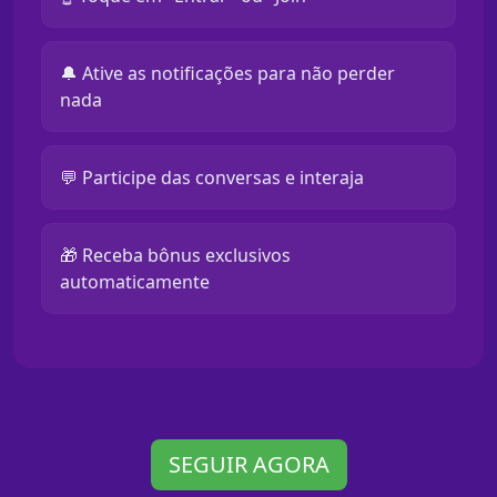
🔔 Ative as notificações para não perder
nada
💬 Participe das conversas e interaja
🎁 Receba bônus exclusivos
automaticamente
SEGUIR AGORA