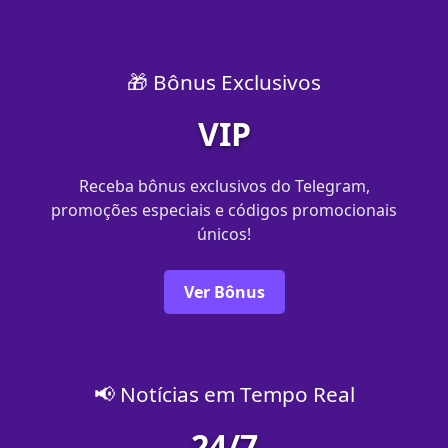
🎁 Bônus Exclusivos
VIP
Receba bônus exclusivos do Telegram,
promoções especiais e códigos promocionais
únicos!
Ver Bônus
📢 Notícias em Tempo Real
24/7