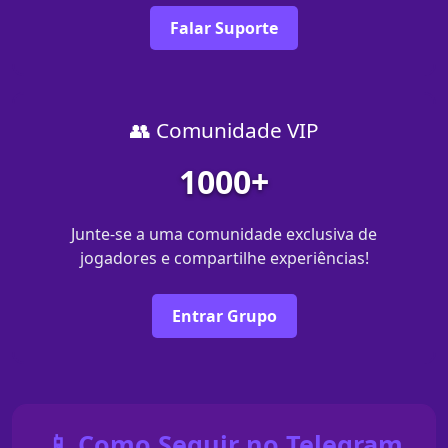
Falar Suporte
👥 Comunidade VIP
1000+
Junte-se a uma comunidade exclusiva de
jogadores e compartilhe experiências!
Entrar Grupo
📱 Como Seguir no Telegram