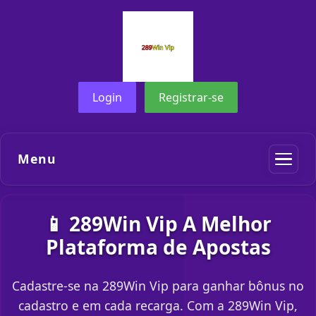
Login
Registrar-se
Menu
📱 289Win Vip A Melhor
Plataforma de Apostas
Cadastre-se na 289Win Vip para ganhar bônus no
cadastro e em cada recarga. Com a 289Win Vip,