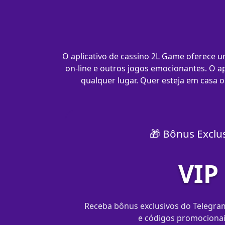
O aplicativo de cassino 2L Game oferece u
on-line e outros jogos emocionantes. O ap
qualquer lugar. Quer esteja em casa 
🎁 Bônus Exclu
VIP
Receba bônus exclusivos do Telegra
e códigos promocionai