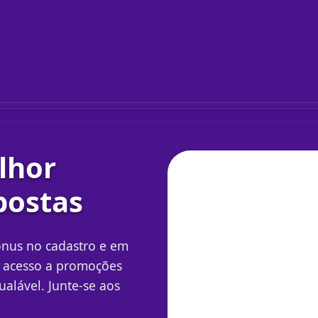
lhor
postas
ônus no cadastro e em
m acesso a promoções
ualável. Junte-se aos