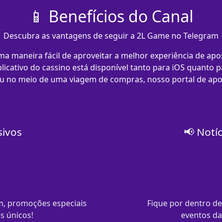
📱 Benefícios do Canal
Descubra as vantagens de seguir a 2L Game no Telegram
ma maneira fácil de aproveitar a melhor experiência de apo
licativo do cassino está disponível tanto para iOS quanto 
ou no meio de uma viagem de compras, nosso portal de apos
sivos
📢 Notí
m, promoções especiais
Fique por dentro d
s únicos!
eventos da