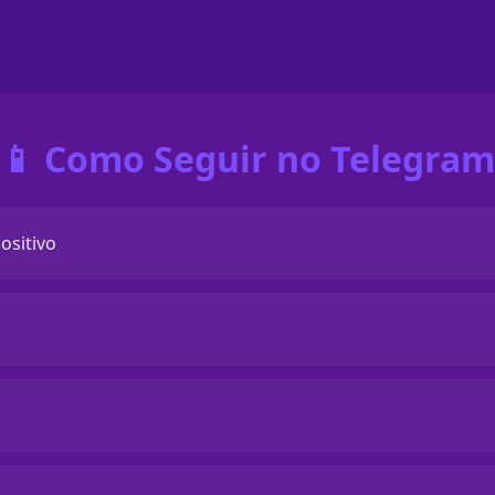
📱 Como Seguir no Telegram
ositivo