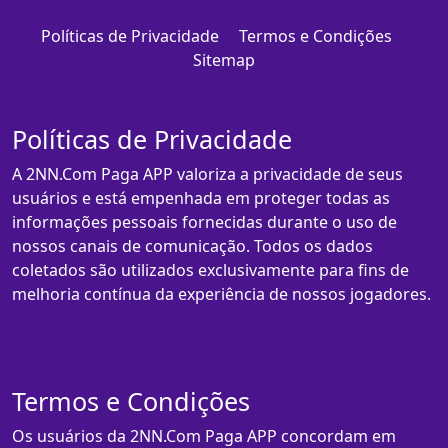
Políticas de Privacidade
Termos e Condições
Sitemap
Políticas de Privacidade
A 2NN.Com Paga APP valoriza a privacidade de seus
usuários e está empenhada em proteger todas as
informações pessoais fornecidas durante o uso de
nossos canais de comunicação. Todos os dados
coletados são utilizados exclusivamente para fins de
melhoria contínua da experiência de nossos jogadores.
Termos e Condições
Os usuários da 2NN.Com Paga APP concordam em