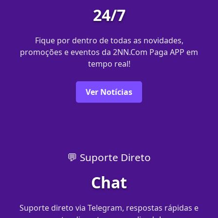
24/7
Fique por dentro de todas as novidades,
promoções e eventos da 2NN.Com Paga APP em
tempo real!
Ver Notícias
💬 Suporte Direto
Chat
Suporte direto via Telegram, respostas rápidas e