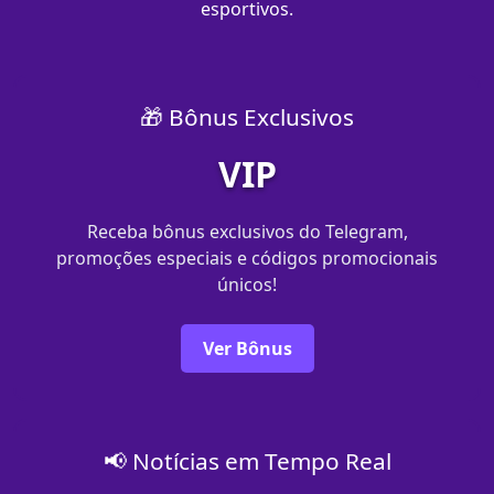
esportivos.
🎁 Bônus Exclusivos
VIP
Receba bônus exclusivos do Telegram,
promoções especiais e códigos promocionais
únicos!
Ver Bônus
📢 Notícias em Tempo Real