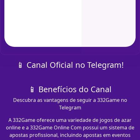
📱 Canal Oficial no Telegram!
📱 Benefícios do Canal
Descubra as vantagens de seguir a 332Game no
Telegram
A 332Game oferece uma variedade de jogos de azar
online e a 332Game Online Com possui um sistema de
apostas profissional, incluindo apostas em eventos