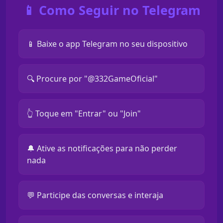
📱 Como Seguir no Telegram
📱 Baixe o app Telegram no seu dispositivo
🔍 Procure por "@332GameOficial"
👆 Toque em "Entrar" ou "Join"
🔔 Ative as notificações para não perder
nada
💬 Participe das conversas e interaja