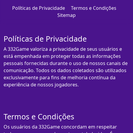
Políticas de Privacidade
Termos e Condições
Sitemap
Políticas de Privacidade
A 332Game valoriza a privacidade de seus usuários e
está empenhada em proteger todas as informações
pessoais fornecidas durante o uso de nossos canais de
comunicação. Todos os dados coletados são utilizados
exclusivamente para fins de melhoria contínua da
experiência de nossos jogadores.
Termos e Condições
Os usuários da 332Game concordam em respeitar