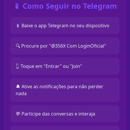
📱 Como Seguir no Telegram
📱 Baixe o app Telegram no seu dispositivo
🔍 Procure por "@356X Com LoginOficial"
👆 Toque em "Entrar" ou "Join"
🔔 Ative as notificações para não perder
nada
💬 Participe das conversas e interaja