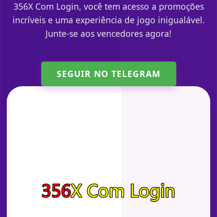
356X Com Login, você tem acesso a promoções
incríveis e uma experiência de jogo inigualável.
Junte-se aos vencedores agora!
SEGUIR NO TELEGRAM