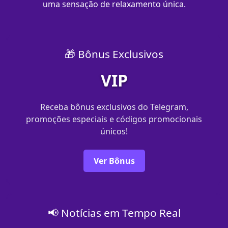
uma sensação de relaxamento única.
🎁 Bônus Exclusivos
VIP
Receba bônus exclusivos do Telegram,
promoções especiais e códigos promocionais
únicos!
Ver Bônus
📢 Notícias em Tempo Real