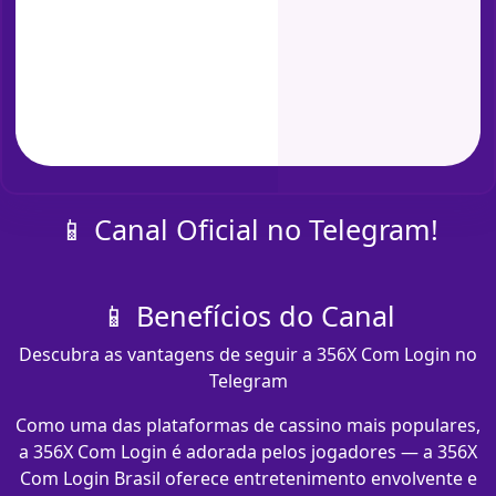
📱 Canal Oficial no Telegram!
📱 Benefícios do Canal
Descubra as vantagens de seguir a 356X Com Login no
Telegram
Como uma das plataformas de cassino mais populares,
a 356X Com Login é adorada pelos jogadores — a 356X
Com Login Brasil oferece entretenimento envolvente e