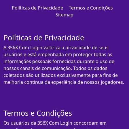
Políticas de Privacidade
Termos e Condições
Sitemap
Políticas de Privacidade
A 356X Com Login valoriza a privacidade de seus
usuários e está empenhada em proteger todas as
informações pessoais fornecidas durante o uso de
nossos canais de comunicação. Todos os dados
coletados são utilizados exclusivamente para fins de
melhoria contínua da experiência de nossos jogadores.
Termos e Condições
Os usuários da 356X Com Login concordam em