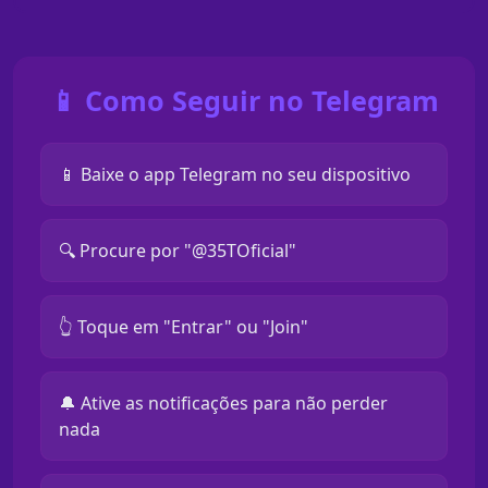
📱 Como Seguir no Telegram
📱 Baixe o app Telegram no seu dispositivo
🔍 Procure por "@35TOficial"
👆 Toque em "Entrar" ou "Join"
🔔 Ative as notificações para não perder
nada