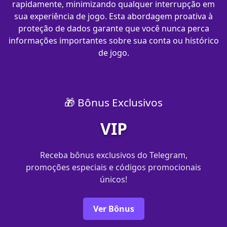
rapidamente, minimizando qualquer interrupção em
sua experiência de jogo. Esta abordagem proativa à
proteção de dados garante que você nunca perca
informações importantes sobre sua conta ou histórico
de jogo.
🎁 Bônus Exclusivos
VIP
Receba bônus exclusivos do Telegram,
promoções especiais e códigos promocionais
únicos!
Ver Bônus