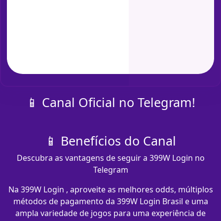
📱 Canal Oficial no Telegram!
📱 Benefícios do Canal
Descubra as vantagens de seguir a 399W Login no
Telegram
Na 399W Login , aproveite as melhores odds, múltiplos
métodos de pagamento da 399W Login Brasil e uma
ampla variedade de jogos para uma experiência de