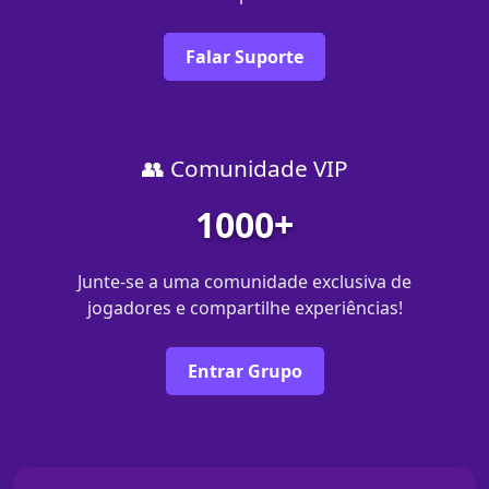
Falar Suporte
👥 Comunidade VIP
1000+
Junte-se a uma comunidade exclusiva de
jogadores e compartilhe experiências!
Entrar Grupo