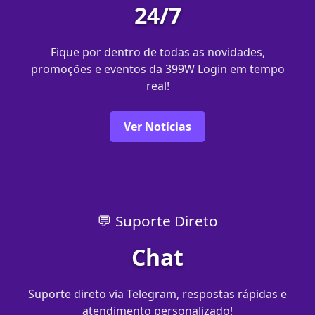
24/7
Fique por dentro de todas as novidades,
promoções e eventos da 399W Login em tempo
real!
Ver Notícias
💬 Suporte Direto
Chat
Suporte direto via Telegram, respostas rápidas e
atendimento personalizado!