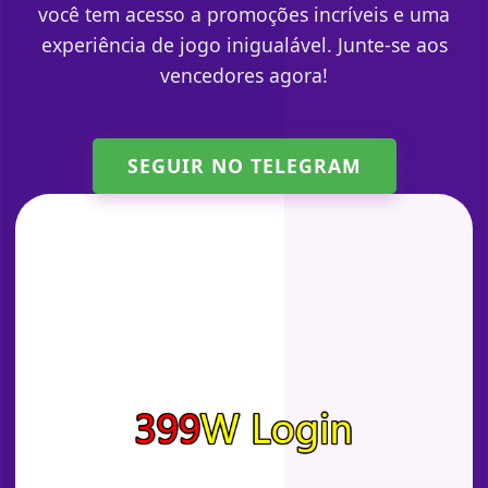
você tem acesso a promoções incríveis e uma
experiência de jogo inigualável. Junte-se aos
vencedores agora!
SEGUIR NO TELEGRAM