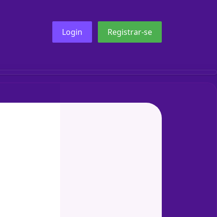
Login
Registrar-se