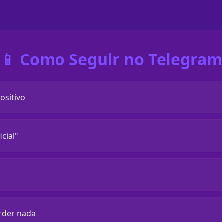
📱 Como Seguir no Telegram
ositivo
cial"
erder nada