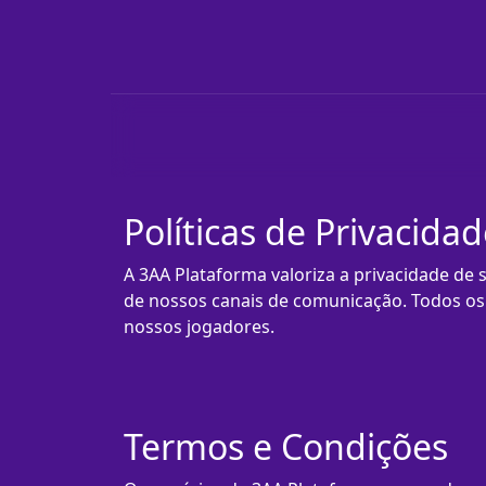
Políticas de Privacida
A 3AA Plataforma valoriza a privacidade de
de nossos canais de comunicação. Todos os 
nossos jogadores.
Termos e Condições