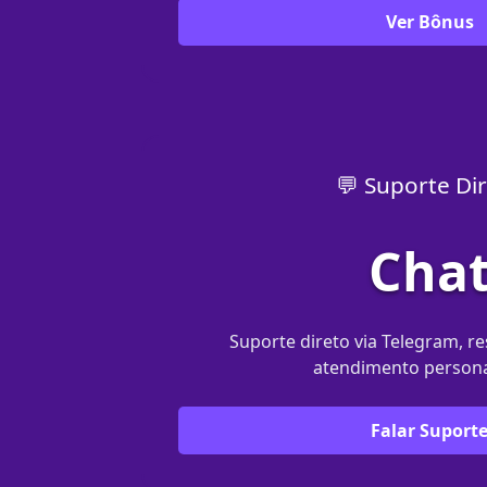
Ver Bônus
💬 Suporte Di
Cha
Suporte direto via Telegram, r
atendimento persona
Falar Suport