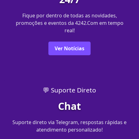
Fique por dentro de todas as novidades,
promoções e eventos da 4242.Com em tempo
real!
Ver Notícias
💬 Suporte Direto
Chat
Suporte direto via Telegram, respostas rápidas e
atendimento personalizado!