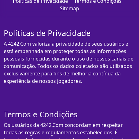
Políticas de Privacidade
Termos e Condições
Sitemap
Políticas de Privacidade
A 4242.Com valoriza a privacidade de seus usuários e
está empenhada em proteger todas as informações
pessoais fornecidas durante o uso de nossos canais de
comunicação. Todos os dados coletados são utilizados
exclusivamente para fins de melhoria contínua da
experiência de nossos jogadores.
Termos e Condições
Os usuários da 4242.Com concordam em respeitar
todas as regras e regulamentos estabelecidos. É