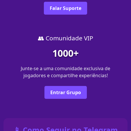
Falar Suporte
👥 Comunidade VIP
1000+
Junte-se a uma comunidade exclusiva de
jogadores e compartilhe experiências!
Entrar Grupo
📱 Como Seguir no Telegram