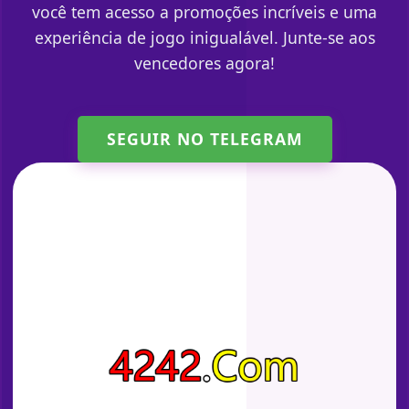
você tem acesso a promoções incríveis e uma
experiência de jogo inigualável. Junte-se aos
vencedores agora!
SEGUIR NO TELEGRAM