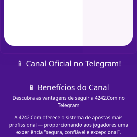
📱 Canal Oficial no Telegram!
📱 Benefícios do Canal
Descubra as vantagens de seguir a 4242.Com no
Telegram
A 4242.Com oferece o sistema de apostas mais
profissional — proporcionando aos jogadores uma
experiência “segura, confiável e excepcional”.