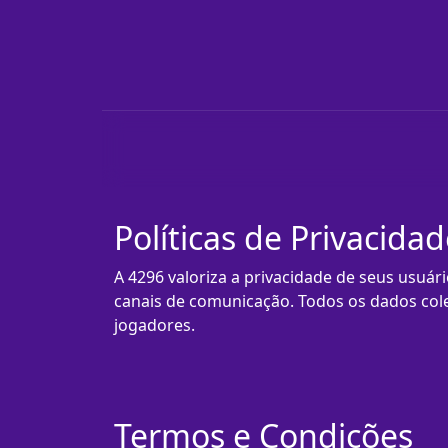
Políticas de Privacida
A 4296 valoriza a privacidade de seus usuá
canais de comunicação. Todos os dados cole
jogadores.
Termos e Condições