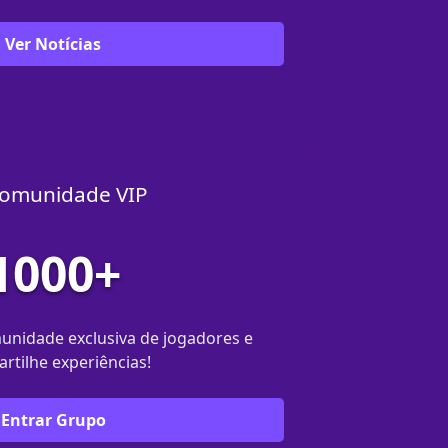
Ver Notícias
Comunidade VIP
1000+
unidade exclusiva de jogadores e
rtilhe experiências!
Entrar Grupo