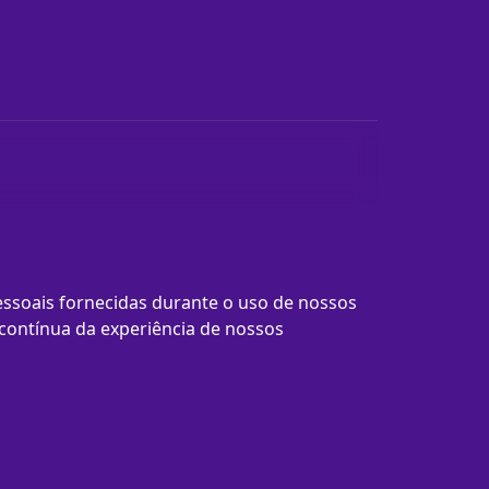
essoais fornecidas durante o uso de nossos
 contínua da experiência de nossos