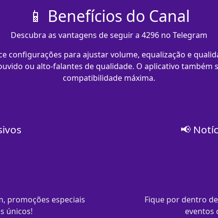
📱 Benefícios do Canal
Descubra as vantagens de seguir a 4296 no Telegram
ece configurações para ajustar volume, equalização e qualid
vido ou alto-falantes de qualidade. O aplicativo também 
compatibilidade máxima.
sivos
📢 Notí
m, promoções especiais
Fique por dentro d
s únicos!
eventos 