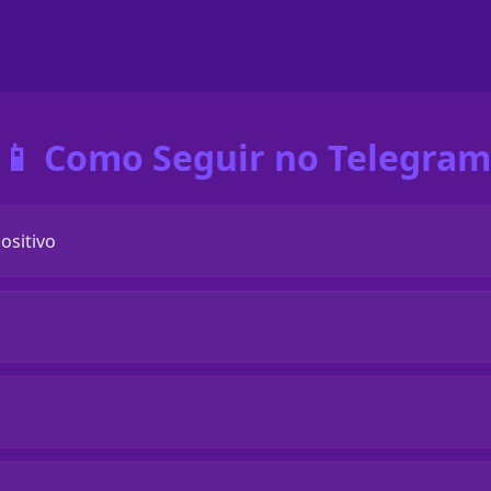
📱 Como Seguir no Telegram
ositivo