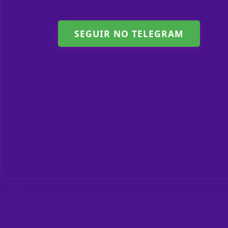
SEGUIR NO TELEGRAM