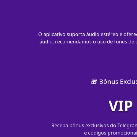
O aplicativo suporta áudio estéreo e ofer
áudio, recomendamos o uso de fones de ou
🎁 Bônus Exclu
VIP
Receba bônus exclusivos do Telegra
e códigos promocionai