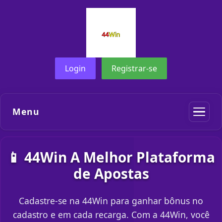
Login
Registrar-se
Menu
📱 44Win A Melhor Plataforma
de Apostas
Cadastre-se na 44Win para ganhar bônus no
cadastro e em cada recarga. Com a 44Win, você