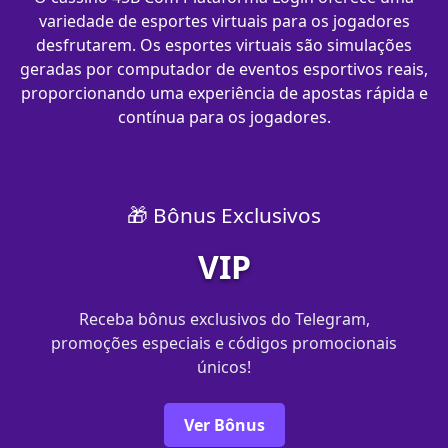
variedade de esportes virtuais para os jogadores
desfrutarem. Os esportes virtuais são simulações
geradas por computador de eventos esportivos reais,
proporcionando uma experiência de apostas rápida e
contínua para os jogadores.
🎁 Bônus Exclusivos
VIP
Receba bônus exclusivos do Telegram,
promoções especiais e códigos promocionais
únicos!
Ver Bônus