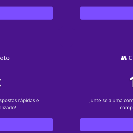
reto
👥 
t
espostas rápidas e
Junte-se a uma com
lizado!
compa
e