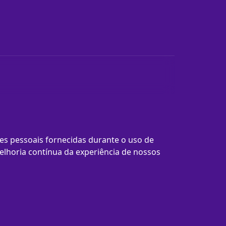
es pessoais fornecidas durante o uso de
elhoria contínua da experiência de nossos