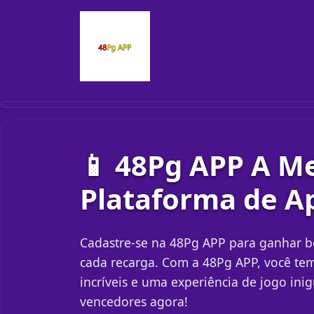
📱 48Pg APP A M
Plataforma de A
Cadastre-se na 48Pg APP para ganhar b
cada recarga. Com a 48Pg APP, você te
incríveis e uma experiência de jogo inig
vencedores agora!