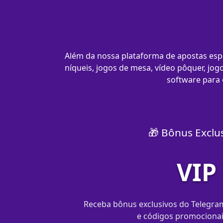
Além da nossa plataforma de apostas esp
níqueis, jogos de mesa, vídeo pôquer, jo
software para 
🎁 Bônus Exclu
VIP
Receba bônus exclusivos do Telegra
e códigos promocionai