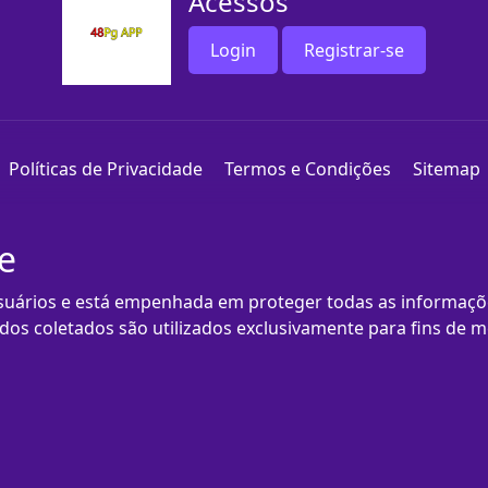
Acessos
Login
Registrar-se
Políticas de Privacidade
Termos e Condições
Sitemap
de
usuários e está empenhada em proteger todas as informaçõ
os coletados são utilizados exclusivamente para fins de m