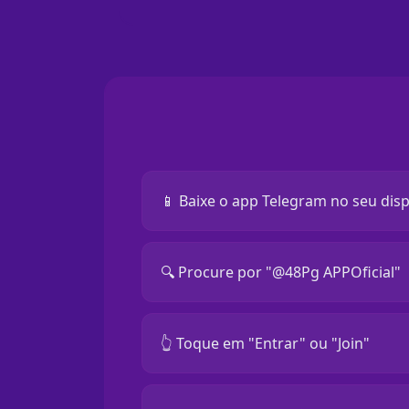
📱 Baixe o app Telegram no seu disp
🔍 Procure por "@48Pg APPOficial"
👆 Toque em "Entrar" ou "Join"