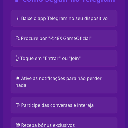
📱 Baixe o app Telegram no seu dispositivo
🔍 Procure por "@48X GameOficial"
👆 Toque em "Entrar" ou "Join"
🔔 Ative as notificações para não perder
nada
💬 Participe das conversas e interaja
🎁 Receba bônus exclusivos