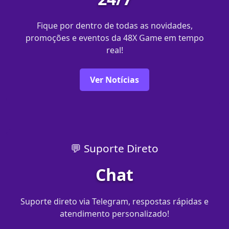
Fique por dentro de todas as novidades,
promoções e eventos da 48X Game em tempo
real!
Ver Notícias
💬 Suporte Direto
Chat
Suporte direto via Telegram, respostas rápidas e
atendimento personalizado!