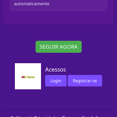
automaticamente
SEGUIR AGORA
Acessos
Login
Registrar-se