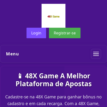
Login
Registrar-se
Menu
📱 48X Game A Melhor
Plataforma de Apostas
Cadastre-se na 48X Game para ganhar bônus no
cadastro e em cada recarga. Com a 48X Game,