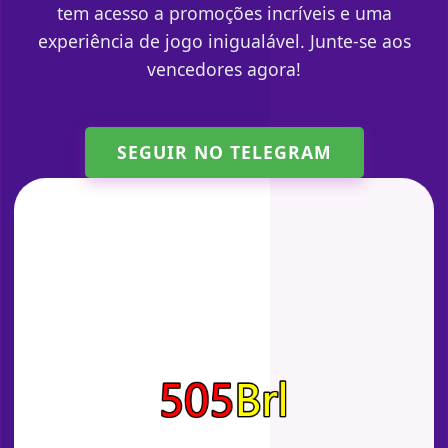
tem acesso a promoções incríveis e uma
experiência de jogo inigualável. Junte-se aos
vencedores agora!
SEGUIR NO TELEGRAM