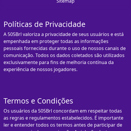
Sitemap
Políticas de Privacidade
A 505Brl valoriza a privacidade de seus usuários e está
empenhada em proteger todas as informações
pessoais fornecidas durante o uso de nossos canais de
comunicação. Todos os dados coletados são utilizados
exclusivamente para fins de melhoria contínua da
experiência de nossos jogadores.
Termos e Condições
Os usuários da 505Brl concordam em respeitar todas
as regras e regulamentos estabelecidos. É importante
ler e entender todos os termos antes de participar de