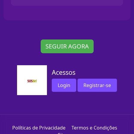
SEGUIR AGORA
Acessos
Login
Registrar-se
Políticas de Privacidade
Termos e Condições