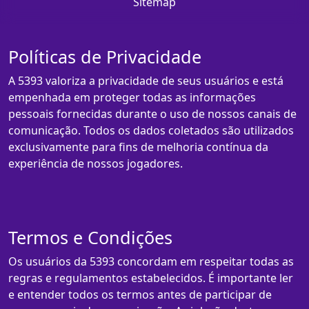
Sitemap
Políticas de Privacidade
A 5393 valoriza a privacidade de seus usuários e está
empenhada em proteger todas as informações
pessoais fornecidas durante o uso de nossos canais de
comunicação. Todos os dados coletados são utilizados
exclusivamente para fins de melhoria contínua da
experiência de nossos jogadores.
Termos e Condições
Os usuários da 5393 concordam em respeitar todas as
regras e regulamentos estabelecidos. É importante ler
e entender todos os termos antes de participar de