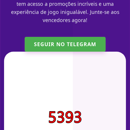
tem acesso a promoções incríveis e uma
experiência de jogo inigualável. Junte-se aos
vencedores agora!
SEGUIR NO TELEGRAM