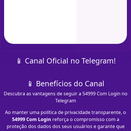
📱 Canal Oficial no Telegram!
📱 Benefícios do Canal
Descubra as vantagens de seguir a 54999 Com Login no
Telegram
Ao manter uma política de privacidade transparente, o
54999 Com Login
reforça o compromisso com a
proteção dos dados dos seus usuários e garante que