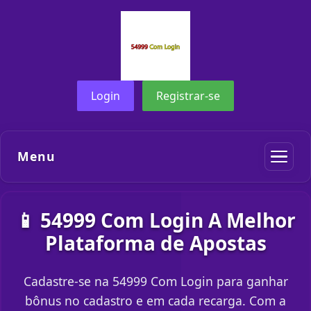
Login
Registrar-se
Menu
📱 54999 Com Login A Melhor
Plataforma de Apostas
Cadastre-se na 54999 Com Login para ganhar
bônus no cadastro e em cada recarga. Com a