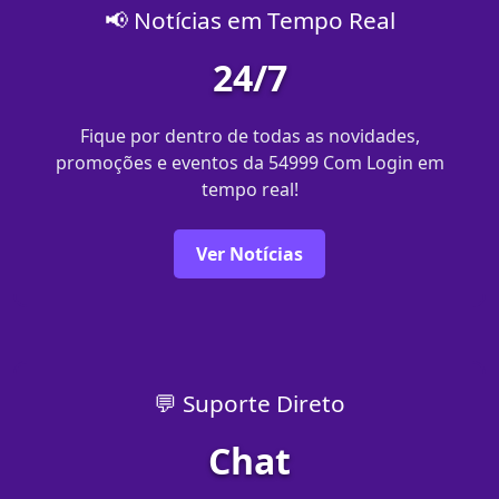
📢 Notícias em Tempo Real
24/7
Fique por dentro de todas as novidades,
promoções e eventos da 54999 Com Login em
tempo real!
Ver Notícias
💬 Suporte Direto
Chat