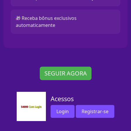
🎁 Receba bônus exclusivos
automaticamente
SEGUIR AGORA
Acessos
Login
Registrar-se