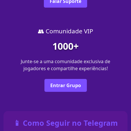
Falar Suporte
👥 Comunidade VIP
1000+
Junte-se a uma comunidade exclusiva de
jogadores e compartilhe experiências!
Entrar Grupo
📱 Como Seguir no Telegram