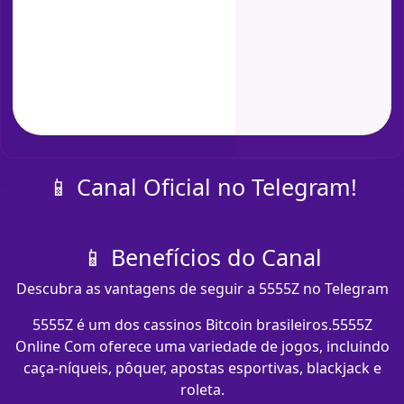
📱 Canal Oficial no Telegram!
📱 Benefícios do Canal
Descubra as vantagens de seguir a 5555Z no Telegram
5555Z é um dos cassinos Bitcoin brasileiros.5555Z
Online Com oferece uma variedade de jogos, incluindo
caça-níqueis, pôquer, apostas esportivas, blackjack e
roleta.