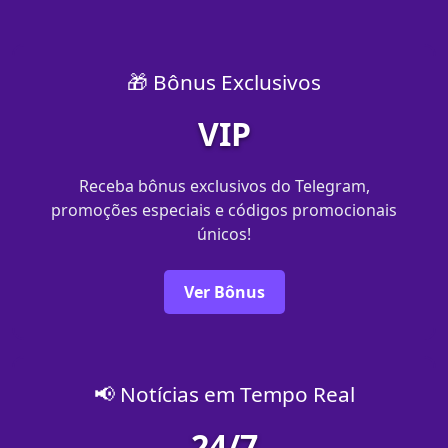
🎁 Bônus Exclusivos
VIP
Receba bônus exclusivos do Telegram,
promoções especiais e códigos promocionais
únicos!
Ver Bônus
📢 Notícias em Tempo Real
24/7