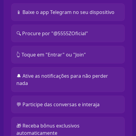
📱 Baixe o app Telegram no seu dispositivo
🔍 Procure por "@5555ZOficial"
👆 Toque em "Entrar" ou "Join"
🔔 Ative as notificações para não perder
nada
💬 Participe das conversas e interaja
🎁 Receba bônus exclusivos
automaticamente