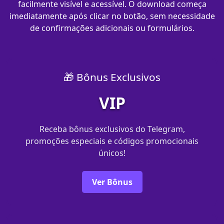
facilmente visível e acessível. O download começa
imediatamente após clicar no botão, sem necessidade
de confirmações adicionais ou formulários.
🎁 Bônus Exclusivos
VIP
Receba bônus exclusivos do Telegram,
promoções especiais e códigos promocionais
únicos!
Ver Bônus