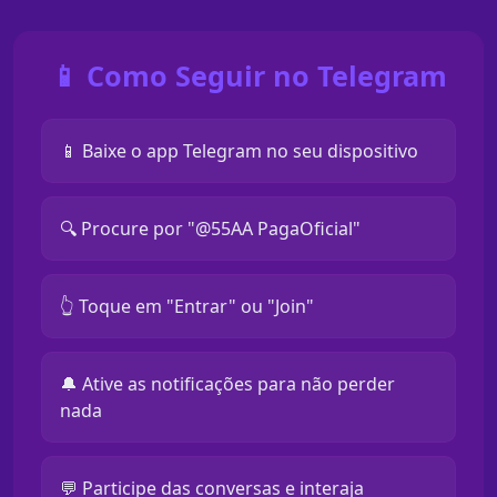
📱 Como Seguir no Telegram
📱 Baixe o app Telegram no seu dispositivo
🔍 Procure por "@55AA PagaOficial"
👆 Toque em "Entrar" ou "Join"
🔔 Ative as notificações para não perder
nada
💬 Participe das conversas e interaja