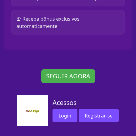
🎁 Receba bônus exclusivos
automaticamente
SEGUIR AGORA
Acessos
Login
Registrar-se