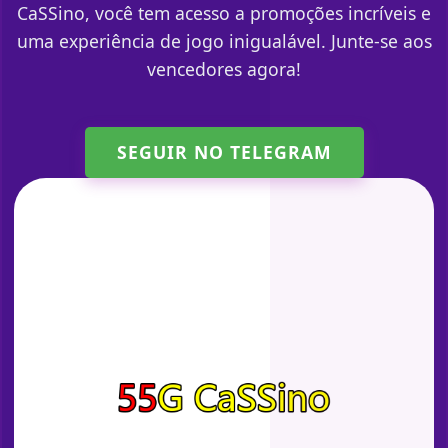
CaSSino, você tem acesso a promoções incríveis e
uma experiência de jogo inigualável. Junte-se aos
vencedores agora!
SEGUIR NO TELEGRAM