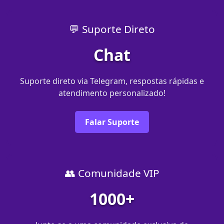
💬 Suporte Direto
Chat
Suporte direto via Telegram, respostas rápidas e
atendimento personalizado!
Falar Suporte
👥 Comunidade VIP
1000+