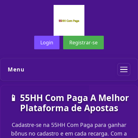
Login
Registrar-se
Menu
📱 55HH Com Paga A Melhor
Plataforma de Apostas
Cadastre-se na 55HH Com Paga para ganhar
bônus no cadastro e em cada recarga. Com a