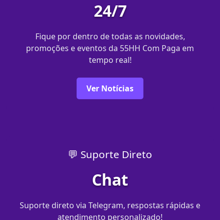
24/7
Fique por dentro de todas as novidades,
promoções e eventos da 55HH Com Paga em
tempo real!
Ver Notícias
💬 Suporte Direto
Chat
Suporte direto via Telegram, respostas rápidas e
atendimento personalizado!