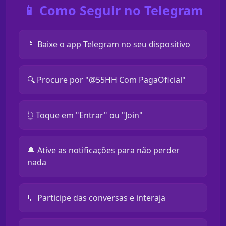
📱 Como Seguir no Telegram
📱 Baixe o app Telegram no seu dispositivo
🔍 Procure por "@55HH Com PagaOficial"
👆 Toque em "Entrar" ou "Join"
🔔 Ative as notificações para não perder
nada
💬 Participe das conversas e interaja