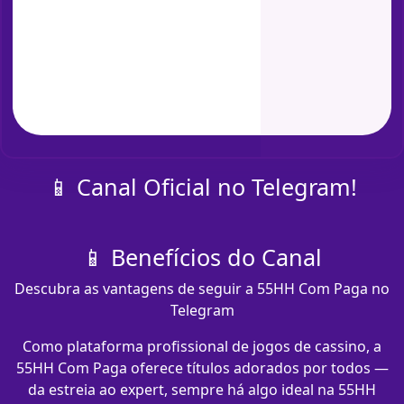
📱 Canal Oficial no Telegram!
📱 Benefícios do Canal
Descubra as vantagens de seguir a 55HH Com Paga no
Telegram
Como plataforma profissional de jogos de cassino, a
55HH Com Paga oferece títulos adorados por todos —
da estreia ao expert, sempre há algo ideal na 55HH