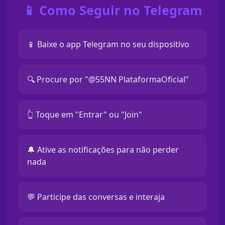
📱 Como Seguir no Telegram
📱 Baixe o app Telegram no seu dispositivo
🔍 Procure por "@55NN PlataformaOficial"
👆 Toque em "Entrar" ou "Join"
🔔 Ative as notificações para não perder
nada
💬 Participe das conversas e interaja