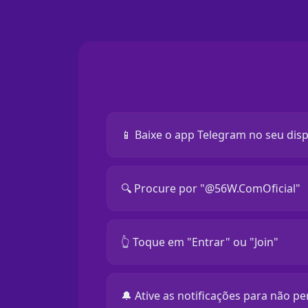
📱 Baixe o app Telegram no seu disp
🔍 Procure por "@56W.ComOficial"
👆 Toque em "Entrar" ou "Join"
🔔 Ative as notificações para não p