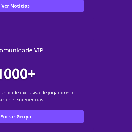
Ver Notícias
Comunidade VIP
1000+
unidade exclusiva de jogadores e
rtilhe experiências!
Entrar Grupo