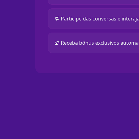
💬 Participe das conversas e interaj
🎁 Receba bônus exclusivos autom