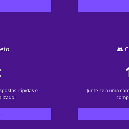
reto
👥 
t
espostas rápidas e
Junte-se a uma com
lizado!
compa
e