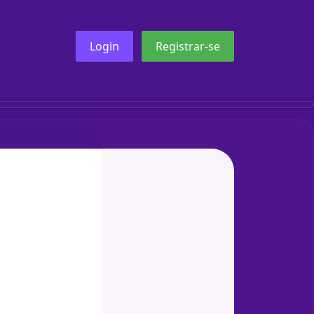
Login
Registrar-se