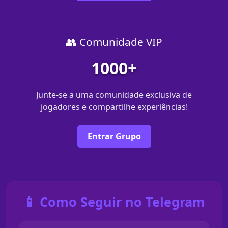
👥 Comunidade VIP
1000+
Junte-se a uma comunidade exclusiva de
jogadores e compartilhe experiências!
Entrar Grupo
📱 Como Seguir no Telegram