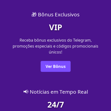
🎁 Bônus Exclusivos
VIP
Receba bônus exclusivos do Telegram,
promoções especiais e códigos promocionais
únicos!
Ver Bônus
📢 Notícias em Tempo Real
24/7