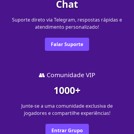
Chat
Suporte direto via Telegram, respostas rápidas e
atendimento personalizado!
Falar Suporte
👥 Comunidade VIP
1000+
Junte-se a uma comunidade exclusiva de
jogadores e compartilhe experiências!
Entrar Grupo