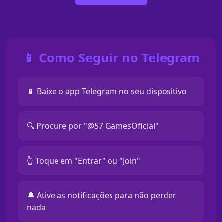
📱 Como Seguir no Telegram
📱 Baixe o app Telegram no seu dispositivo
🔍 Procure por "@57 GamesOficial"
👆 Toque em "Entrar" ou "Join"
🔔 Ative as notificações para não perder
nada