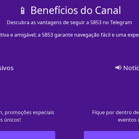
📱 Benefícios do Canal
Descubra as vantagens de seguir a 5853 no Telegram
itiva e amigável; a 5853 garante navegação fácil e uma expe
sivos
📢 Notí
m, promoções especiais
Fique por dentro d
s únicos!
eventos 