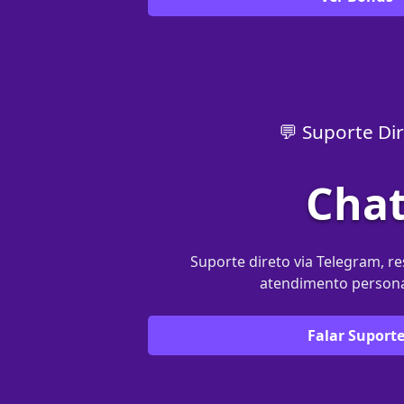
💬 Suporte Di
Cha
Suporte direto via Telegram, r
atendimento persona
Falar Suport