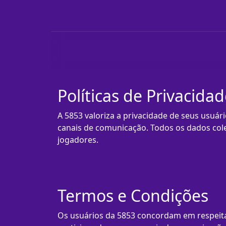
Políticas de Privacida
A 5853 valoriza a privacidade de seus usuá
canais de comunicação. Todos os dados cole
jogadores.
Termos e Condições
Os usuários da 5853 concordam em respeitar