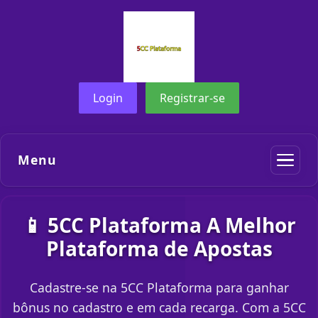
Login
Registrar-se
Menu
📱 5CC Plataforma A Melhor
Plataforma de Apostas
Cadastre-se na 5CC Plataforma para ganhar
bônus no cadastro e em cada recarga. Com a 5CC