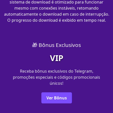
sistema de download é otimizado para funcionar
mesmo com conexões instáveis, retomando
automaticamente o download em caso de interrupção.
O progresso do download é exibido em tempo real.
🎁 Bônus Exclusivos
VIP
Receba bônus exclusivos do Telegram,
promoções especiais e códigos promocionais
únicos!
Ver Bônus