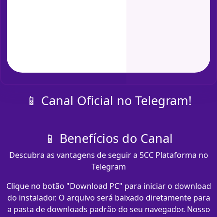
📱 Canal Oficial no Telegram!
📱 Benefícios do Canal
Descubra as vantagens de seguir a 5CC Plataforma no
Telegram
Clique no botão "Download PC" para iniciar o download
do instalador. O arquivo será baixado diretamente para
a pasta de downloads padrão do seu navegador. Nosso