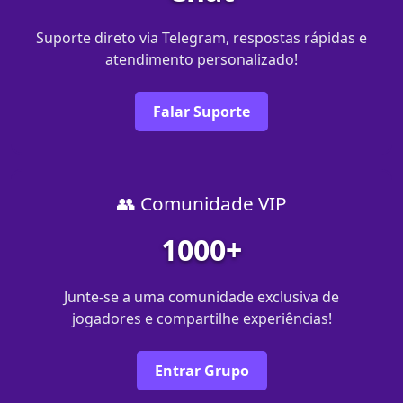
Suporte direto via Telegram, respostas rápidas e
atendimento personalizado!
Falar Suporte
👥 Comunidade VIP
1000+
Junte-se a uma comunidade exclusiva de
jogadores e compartilhe experiências!
Entrar Grupo