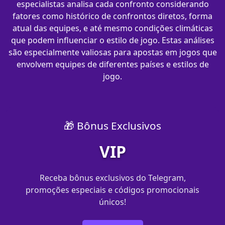
especialistas analisa cada confronto considerando
fatores como histórico de confrontos diretos, forma
atual das equipes, e até mesmo condições climáticas
que podem influenciar o estilo de jogo. Estas análises
são especialmente valiosas para apostas em jogos que
envolvem equipes de diferentes países e estilos de
jogo.
🎁 Bônus Exclusivos
VIP
Receba bônus exclusivos do Telegram,
promoções especiais e códigos promocionais
únicos!