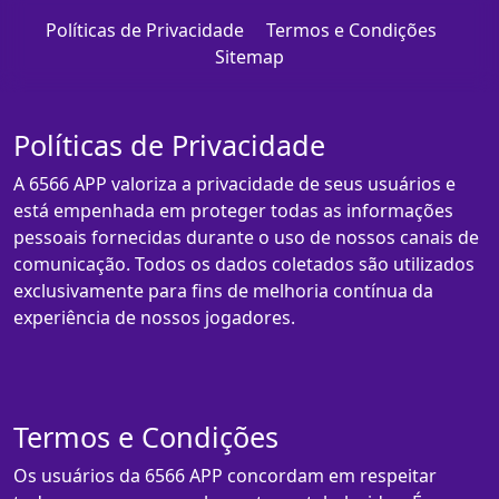
Políticas de Privacidade
Termos e Condições
Sitemap
Políticas de Privacidade
A 6566 APP valoriza a privacidade de seus usuários e
está empenhada em proteger todas as informações
pessoais fornecidas durante o uso de nossos canais de
comunicação. Todos os dados coletados são utilizados
exclusivamente para fins de melhoria contínua da
experiência de nossos jogadores.
Termos e Condições
Os usuários da 6566 APP concordam em respeitar