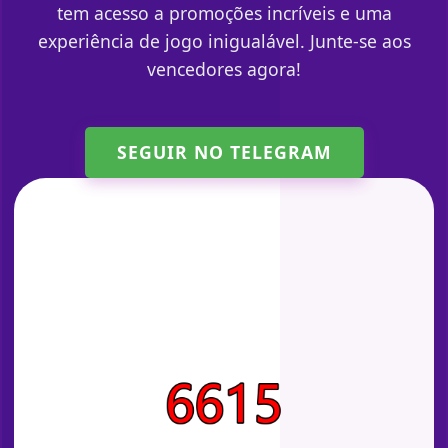
tem acesso a promoções incríveis e uma
experiência de jogo inigualável. Junte-se aos
vencedores agora!
SEGUIR NO TELEGRAM