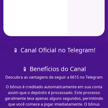
📱 Canal Oficial no Telegram!
📱 Benefícios do Canal
Descubra as vantagens de seguir a 6615 no Telegram
O bônus é creditado automaticamente em sua conta
assim que o depósito é processado. Este processo
geralmente leva apenas alguns segundos, permitindo
que você comece a jogar imediatamente. O bônus