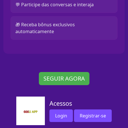
💬 Participe das conversas e interaja
🎁 Receba bônus exclusivos
automaticamente
SEGUIR AGORA
Acessos
Login
Registrar-se