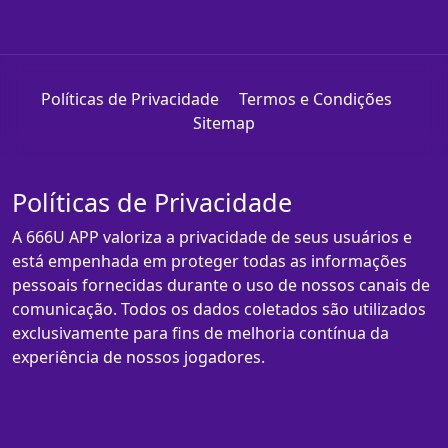
Políticas de Privacidade
Termos e Condições
Sitemap
Políticas de Privacidade
A 666U APP valoriza a privacidade de seus usuários e
está empenhada em proteger todas as informações
pessoais fornecidas durante o uso de nossos canais de
comunicação. Todos os dados coletados são utilizados
exclusivamente para fins de melhoria contínua da
experiência de nossos jogadores.