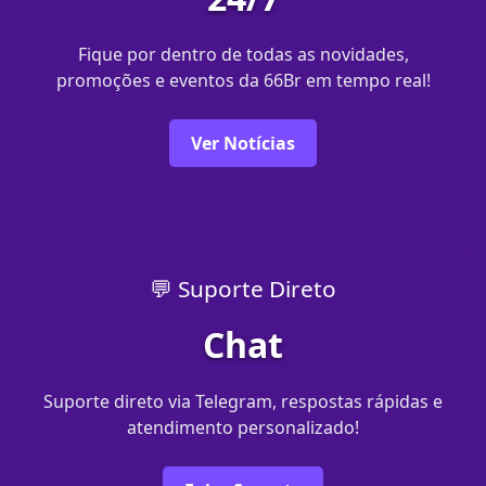
Fique por dentro de todas as novidades,
promoções e eventos da 66Br em tempo real!
Ver Notícias
💬 Suporte Direto
Chat
Suporte direto via Telegram, respostas rápidas e
atendimento personalizado!