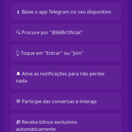
📱 Baixe o app Telegram no seu dispositivo
🔍 Procure por "@66BrOficial"
👆 Toque em "Entrar" ou "Join"
🔔 Ative as notificações para não perder
nada
💬 Participe das conversas e interaja
🎁 Receba bônus exclusivos
automaticamente