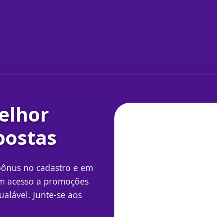
elhor
postas
bônus no cadastro e em
em acesso a promoções
ualável. Junte-se aos