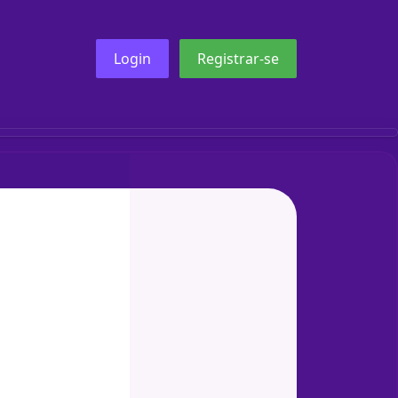
Login
Registrar-se