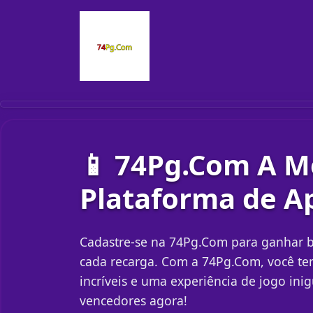
📱 74Pg.Com A M
Plataforma de A
Cadastre-se na 74Pg.Com para ganhar 
cada recarga. Com a 74Pg.Com, você t
incríveis e uma experiência de jogo inig
vencedores agora!