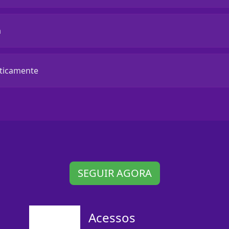
a
aticamente
SEGUIR AGORA
Acessos