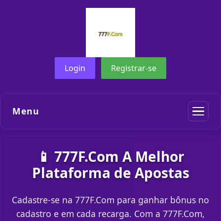
Login
Registrar-se
Menu
📱 777F.Com A Melhor
Plataforma de Apostas
Cadastre-se na 777F.Com para ganhar bônus no
cadastro e em cada recarga. Com a 777F.Com,