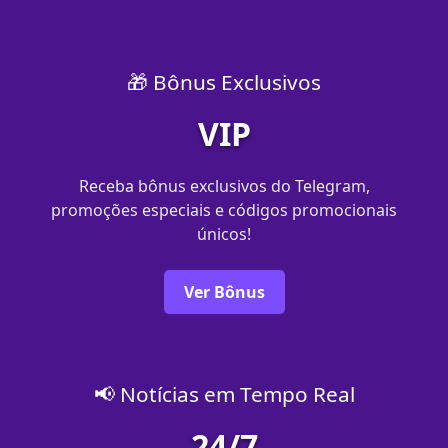
🎁 Bônus Exclusivos
VIP
Receba bônus exclusivos do Telegram,
promoções especiais e códigos promocionais
únicos!
Ver Bônus
📢 Notícias em Tempo Real
24/7