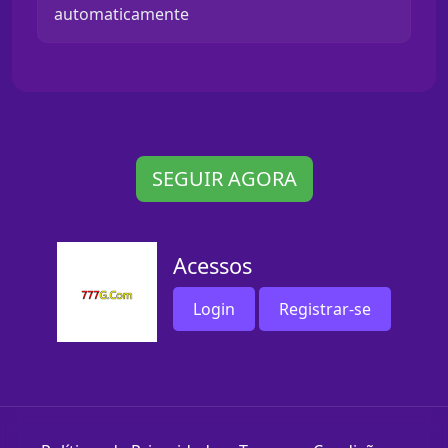
automaticamente
SEGUIR AGORA
Acessos
Login
Registrar-se