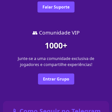
Falar Suporte
👥 Comunidade VIP
1000+
Junte-se a uma comunidade exclusiva de
jogadores e compartilhe experiências!
Entrar Grupo
📱 Como Seguir no Telegram