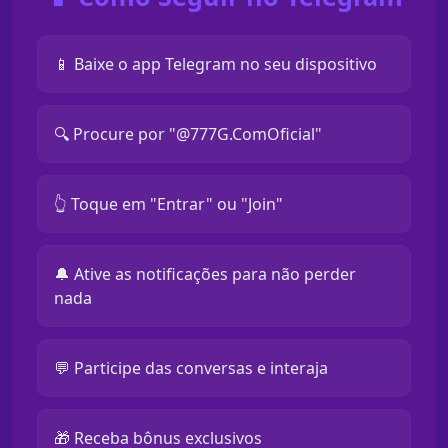
📱 Baixe o app Telegram no seu dispositivo
🔍 Procure por "@777G.ComOficial"
👆 Toque em "Entrar" ou "Join"
🔔 Ative as notificações para não perder
nada
💬 Participe das conversas e interaja
🎁 Receba bônus exclusivos