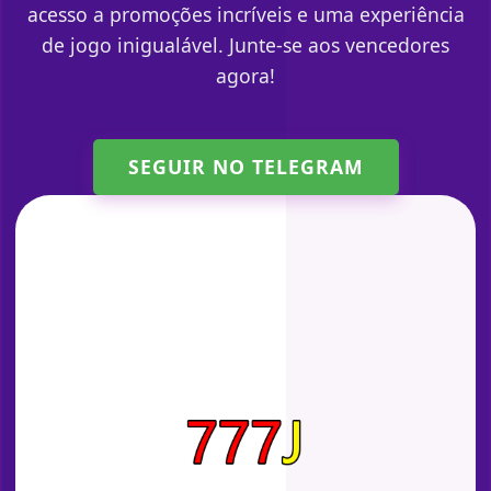
acesso a promoções incríveis e uma experiência
de jogo inigualável. Junte-se aos vencedores
agora!
SEGUIR NO TELEGRAM