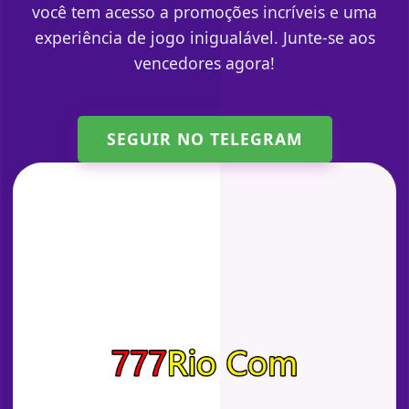
você tem acesso a promoções incríveis e uma
experiência de jogo inigualável. Junte-se aos
vencedores agora!
SEGUIR NO TELEGRAM