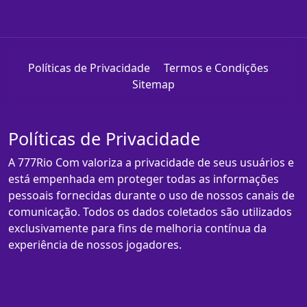
Políticas de Privacidade
Termos e Condições
Sitemap
Políticas de Privacidade
A 777Rio Com valoriza a privacidade de seus usuários e
está empenhada em proteger todas as informações
pessoais fornecidas durante o uso de nossos canais de
comunicação. Todos os dados coletados são utilizados
exclusivamente para fins de melhoria contínua da
experiência de nossos jogadores.