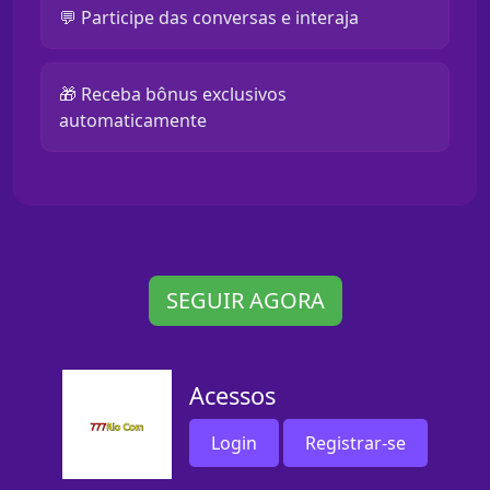
💬 Participe das conversas e interaja
🎁 Receba bônus exclusivos
automaticamente
SEGUIR AGORA
Acessos
Login
Registrar-se