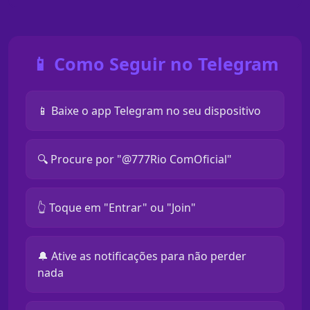
📱 Como Seguir no Telegram
📱 Baixe o app Telegram no seu dispositivo
🔍 Procure por "@777Rio ComOficial"
👆 Toque em "Entrar" ou "Join"
🔔 Ative as notificações para não perder
nada