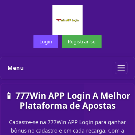
Login
Registrar-se
Menu
📱 777Win APP Login A Melhor
Plataforma de Apostas
Cadastre-se na 777Win APP Login para ganhar
bônus no cadastro e em cada recarga. Com a