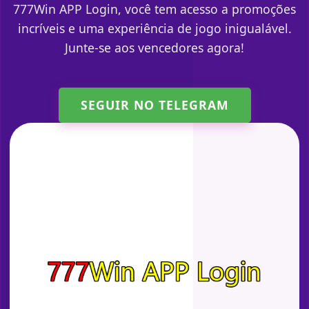
777Win APP Login, você tem acesso a promoções
incríveis e uma experiência de jogo inigualável.
Junte-se aos vencedores agora!
SEGUIR NO TELEGRAM