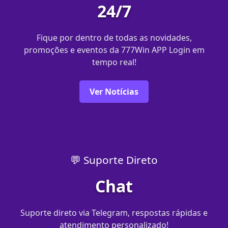
24/7
Fique por dentro de todas as novidades,
promoções e eventos da 777Win APP Login em
tempo real!
Ver Notícias
💬 Suporte Direto
Chat
Suporte direto via Telegram, respostas rápidas e
atendimento personalizado!