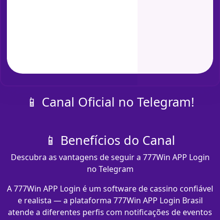
📱 Canal Oficial no Telegram!
📱 Benefícios do Canal
Descubra as vantagens de seguir a 777Win APP Login
no Telegram
A 777Win APP Login é um software de cassino confiável
e realista — a plataforma 777Win APP Login Brasil
atende a diferentes perfis com notificações de eventos