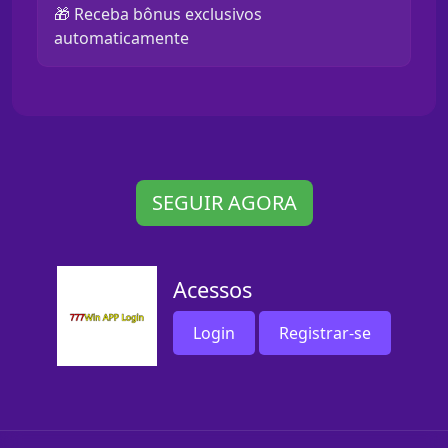
🎁 Receba bônus exclusivos
automaticamente
SEGUIR AGORA
Acessos
Login
Registrar-se