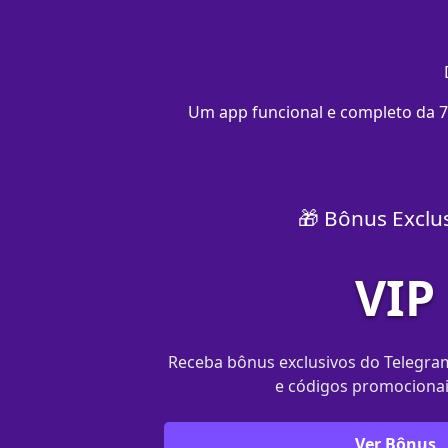
Um app funcional e completo da 7
🎁 Bônus Exclu
VIP
Receba bônus exclusivos do Telegra
e códigos promocionai
Ver Bônus