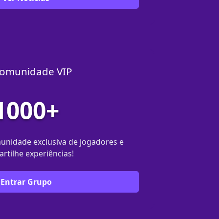
Comunidade VIP
1000+
unidade exclusiva de jogadores e
rtilhe experiências!
Entrar Grupo