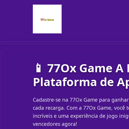
📱 77Ox Game A
Plataforma de A
Cadastre-se na 77Ox Game para ganhar
cada recarga. Com a 77Ox Game, você 
incríveis e uma experiência de jogo inig
vencedores agora!