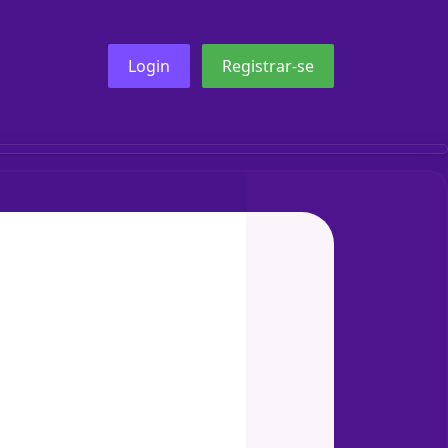
Login
Registrar-se