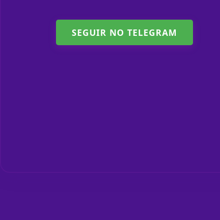
SEGUIR NO TELEGRAM