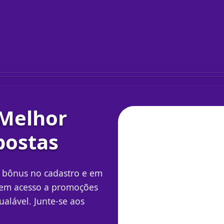
 Melhor
postas
 bônus no cadastro e em
tem acesso a promoções
ualável. Junte-se aos