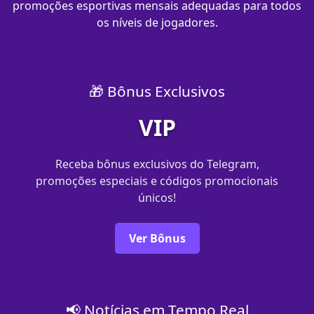
promoções esportivas mensais adequadas para todos
os níveis de jogadores.
🎁 Bônus Exclusivos
VIP
Receba bônus exclusivos do Telegram,
promoções especiais e códigos promocionais
únicos!
Ver Bônus
📢 Notícias em Tempo Real