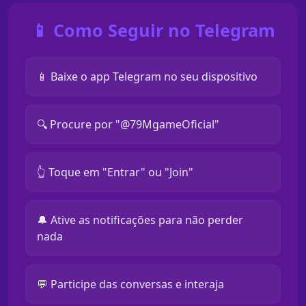
📱 Como Seguir no Telegram
📱 Baixe o app Telegram no seu dispositivo
🔍 Procure por "@79MgameOficial"
👆 Toque em "Entrar" ou "Join"
🔔 Ative as notificações para não perder
nada
💬 Participe das conversas e interaja